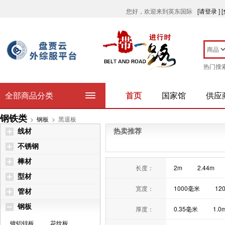
您好，欢迎来到英东国际
[请登录 ]
热门搜
全部商品分类
首页
国家馆
供应
钢铁类
>
钢板
>
黑退板
线材
热卖推荐
不锈钢
棒材
长度：
2m
2.44m
型材
宽度：
1000毫米
12
管材
钢板
厚度：
0.35毫米
1.0
镀铝锌板
花纹板