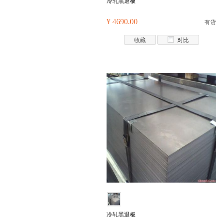
冷轧黑退板
¥ 4690.00
有货
收藏
对比
冷轧黑退板