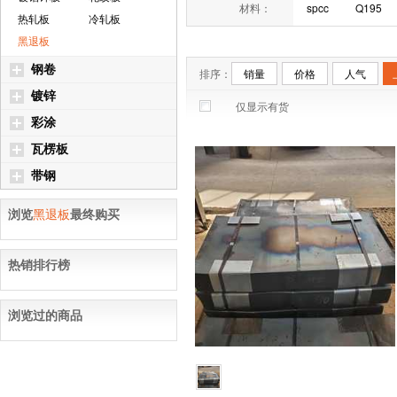
材料：
spcc
Q195
热轧板
冷轧板
黑退板
钢卷
排序：
销量
价格
人气
镀锌
仅显示有货
彩涂
瓦楞板
带钢
浏览
黑退板
最终购买
热销排行榜
浏览过的商品