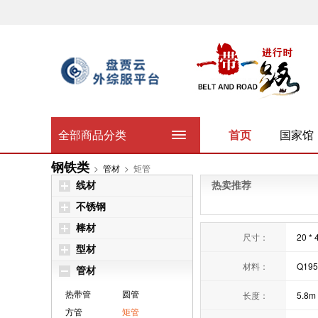
全部商品分类
首页
国家馆
钢铁类
>
管材
>
矩管
线材
热卖推荐
不锈钢
棒材
尺寸：
20 * 
型材
材料：
Q195
管材
热带管
圆管
长度：
5.8m
方管
矩管