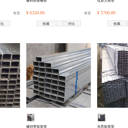
镀锌矩形钢管
优质方矩管
有货
¥ 6320.00
有货
¥ 5760.00
对比
收藏
对比
收藏
镀锌带矩形管
光亮矩形管