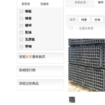
表面处理：
镀锌
异型管
无缝管
钢板
钢卷
排序：
销量
价格
镀锌
仅显示有货
彩涂
瓦楞板
带钢
浏览
矩管
最终购买
热销排行榜
浏览过的商品