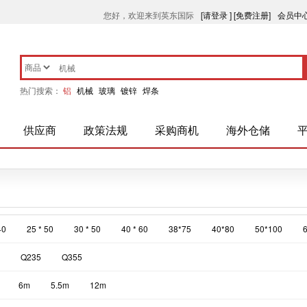
您好，欢迎来到英东国际
[请登录 ]
[免费注册]
会员中
热门搜索：
铝
机械
玻璃
镀锌
焊条
供应商
政策法规
采购商机
海外仓储
40
25 * 50
30 * 50
40 * 60
38*75
40*80
50*100
Q235
Q355
6m
5.5m
12m