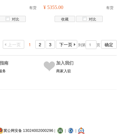
有货
¥ 5355.00
有货
对比
收藏
对比
上一页
1
2
3
下一页
确定
到第
页
指南
加入我们
服务
商家入驻
冀公网安备 13024002000296
|
|
|