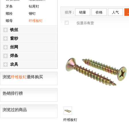
牙条
钻尾钉
排序：
销量
价格
人气
螺栓
铆钉
螺母
纤维板钉
仅显示有货
铁丝
窗纱
丝网
焊条
农具
浏览
纤维板钉
最终购买
热销排行榜
浏览过的商品
纤维板钉