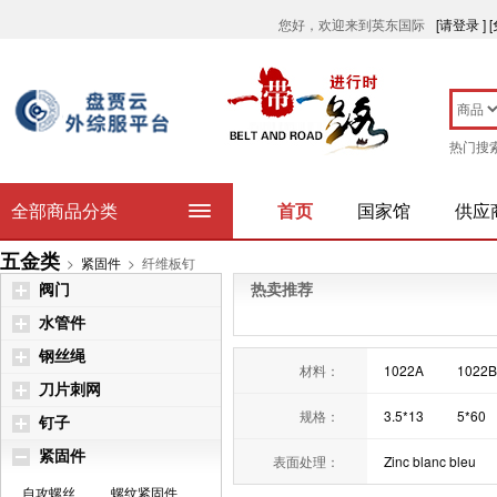
您好，欢迎来到英东国际
[请登录 ]
热门搜
全部商品分类
首页
国家馆
供应
五金类
>
紧固件
>
纤维板钉
阀门
热卖推荐
水管件
钢丝绳
材料：
1022A
1022B
刀片刺网
规格：
3.5*13
5*60
钉子
5*75
紧固件
表面处理：
Zinc blanc bleu
自攻螺丝
螺纹紧固件