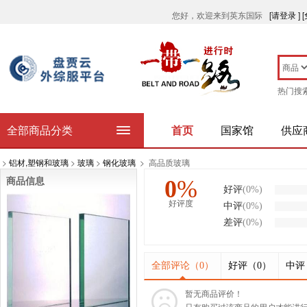
您好，欢迎来到英东国际
[请登录 ]
热门搜
全部商品分类
首页
国家馆
供应
>
铝材,塑钢和玻璃
>
玻璃
>
钢化玻璃
>
高品质玻璃
0
%
商品信息
好评
(
0%
)
好评度
中评
(
0%
)
差评
(
0%
)
全部评论（
0
）
好评（
0
）
中评
暂无商品评价！
只有购买过该商品的用户才能进